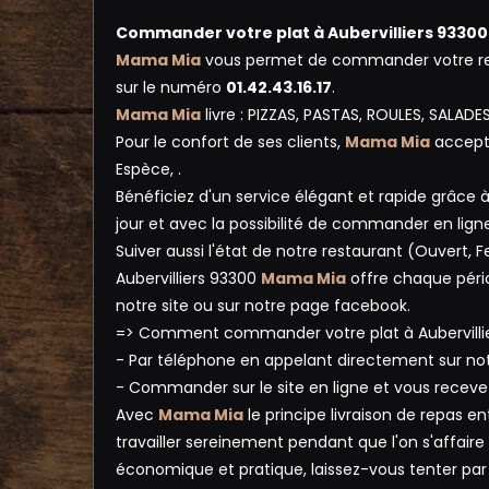
Commander votre plat à Aubervilliers 93300
Mama Mia
vous permet de commander votre rep
sur le numéro
01.42.43.16.17
.
Mama Mia
livre : PIZZAS, PASTAS, ROULES, SALADE
Pour le confort de ses clients,
Mama Mia
accepte
Espèce, .
Bénéficiez d'un service élégant et rapide grâce à
jour et avec la possibilité de commander en lign
Suiver aussi l'état de notre restaurant (Ouvert
Aubervilliers 93300
Mama Mia
offre chaque pério
notre site ou sur notre page facebook.
=> Comment commander votre plat à Aubervillie
- Par téléphone en appelant directement sur n
- Commander sur le site en ligne et vous receve
Avec
Mama Mia
le principe livraison de repas e
travailler sereinement pendant que l'on s'affaire
économique et pratique, laissez-vous tenter par l