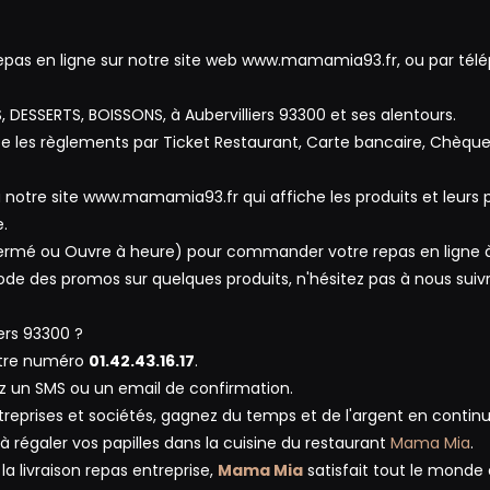
as en ligne sur notre site web www.mamamia93.fr, ou par tél
S, DESSERTS, BOISSONS, à Aubervilliers 93300 et ses alentours.
 les règlements par Ticket Restaurant, Carte bancaire, Chèque
 notre site www.mamamia93.fr qui affiche les produits et leurs p
e.
, Fermé ou Ouvre à heure) pour commander votre repas en ligne 
de des promos sur quelques produits, n'hésitez pas à nous suivr
rs 93300 ?
otre numéro
01.42.43.16.17
.
z un SMS ou un email de confirmation.
ntreprises et sociétés, gagnez du temps et de l'argent en contin
 à régaler vos papilles dans la cuisine du restaurant
Mama Mia
.
a livraison repas entreprise,
Mama Mia
satisfait tout le monde