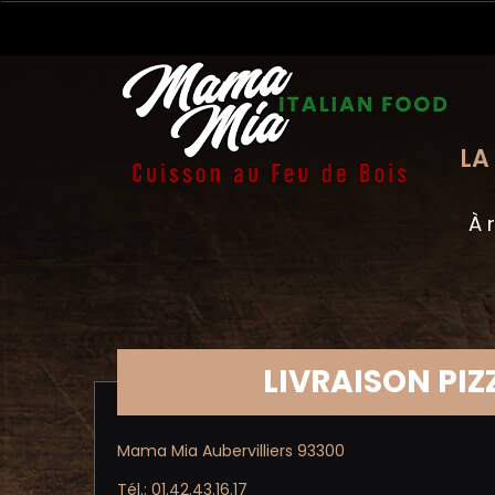
LA
À 
LIVRAISON PIZ
Mama Mia Aubervilliers 93300
Tél.: 01.42.43.16.17