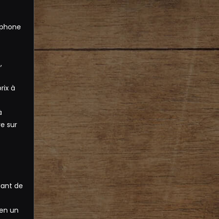
éphone
,
rix à
à
e sur
uant de
 en un