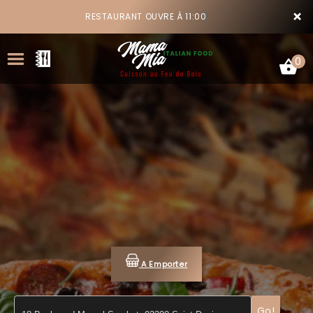
×
RESTAURANT OUVRE À 11:00
0
ACCUEIL
LA CARTE
VOTRE COMPTE
NOTRE RESTAURANT
A Emporter
VOS AVIS
MENTIONS LÉGALES
Go!